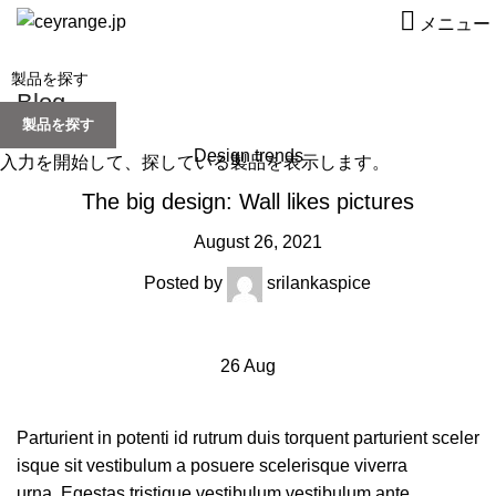
メニュー
Blog
製品を探す
Design trends
入力を開始して、探している製品を表示します。
The big design: Wall likes pictures
August 26, 2021
Posted by
srilankaspice
26
Aug
Parturient in potenti id rutrum duis torquent parturient sceler
isque sit vestibulum a posuere scelerisque viverra
urna. Egestas tristique vestibulum vestibulum ante