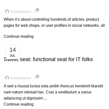
0
Srilankaspice
When it’s about controlling hundreds of articles, product
pages for web shops, or user profiles in social networks, all
Continue reading
14
FURNITURE
JUL
Sweet seat: functional seat for IT folks
1
Srilankaspice
A sed a risusat luctus esta anibh rhoncus hendrerit blandit
nam rutrum sitmiad hac. Cras a vestibulum a varius
adipiscing ut dignissim ...
Continue reading