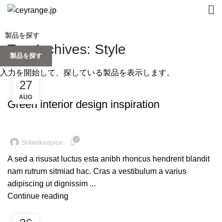
Tag Archives: Style
製品を探す
入力を開始して、探している製品を表示します。
27
INSPIRATION
AUG
Green interior design inspiration
0
Srilankaspice
A sed a risusat luctus esta anibh rhoncus hendrerit blandit
nam rutrum sitmiad hac. Cras a vestibulum a varius
adipiscing ut dignissim ...
Continue reading