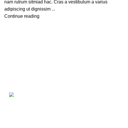
nam rutrum sitmiad hac. Cras a vestibulum a varius
adipiscing ut dignissim ...
Continue reading
一切の添加物、化学材料を使用していません。コールドプ
レス製法で作られ、有機認証を受けた大変貴重なオイルで
す。
最近の製品
ひよこ豆 (1kg ×1袋) ガルバンゾー カナダ産
スーパーフードGarbanzo Beans chickpea
(1kg)
¥
1,090
–
¥
15,250