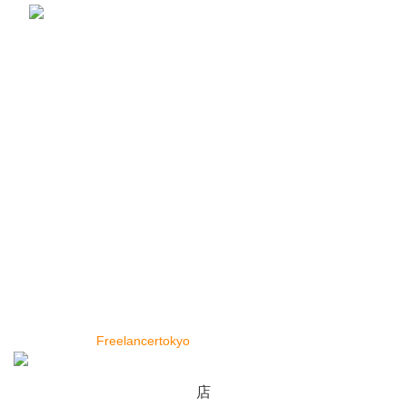
レンズ豆 赤 皮なし (1kg ×1袋) カナダ産 スー
パーフード Red Lentil レッドレンティル
Masoor Dal マスールダール 豆 業務用
¥
990
便利なリンク
トップページ
店
私たちに関しては
お問い合わせ
Copyright © 2024 Cey Range International. Design and
Developed by
Freelancertokyo
店