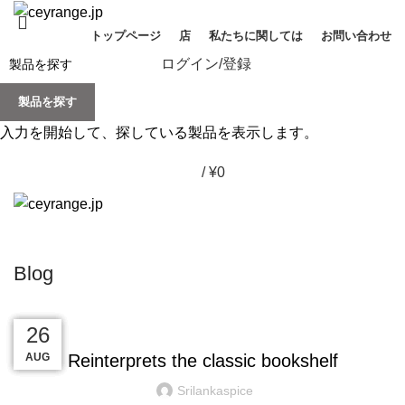
トップページ
店
私たちに関しては
お問い合わせ
ログイン/登録
製品を探す
入力を開始して、探している製品を表示します。
/
¥
0
Blog
DESIGN TRENDS
27
27
26
26
26
AUG
AUG
AUG
AUG
AUG
Reinterprets the classic bookshelf
Srilankaspice