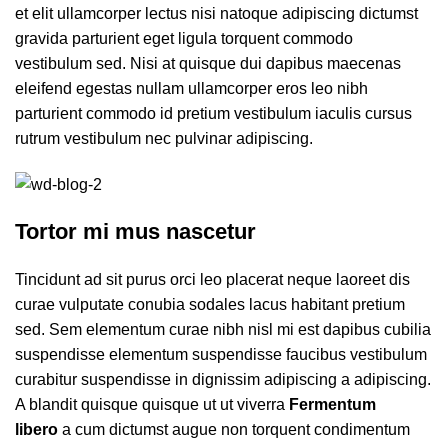
et elit ullamcorper lectus nisi natoque adipiscing dictumst
gravida parturient eget ligula torquent commodo
vestibulum sed. Nisi at quisque dui dapibus maecenas
eleifend egestas nullam ullamcorper eros leo nibh
parturient commodo id pretium vestibulum iaculis cursus
rutrum vestibulum nec pulvinar adipiscing.
Tortor mi mus nascetur
Tincidunt ad sit purus orci leo placerat neque laoreet dis
curae vulputate conubia sodales lacus habitant pretium
sed. Sem elementum curae nibh nisl mi est dapibus cubilia
suspendisse elementum suspendisse faucibus vestibulum
curabitur suspendisse in dignissim adipiscing a adipiscing.
A blandit quisque quisque ut ut viverra
Fermentum
libero
a cum dictumst augue non torquent condimentum