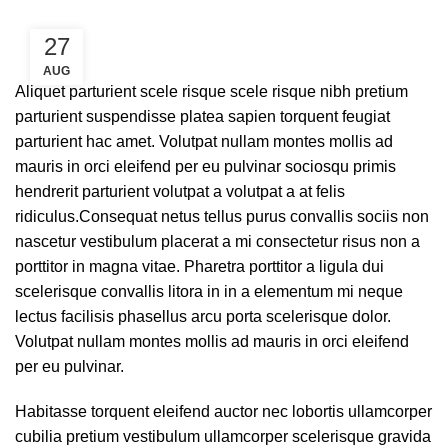
27
AUG
Aliquet parturient scele risque scele risque nibh pretium
parturient suspendisse platea sapien torquent feugiat
parturient hac amet. Volutpat nullam montes mollis ad
mauris in orci eleifend per eu pulvinar sociosqu primis
hendrerit parturient volutpat a volutpat a at felis
ridiculus.
Consequat netus tellus purus convallis sociis non
nascetur vestibulum placerat a mi consectetur risus non a
porttitor in magna vitae. Pharetra porttitor a ligula dui
scelerisque convallis litora in in a elementum mi neque
lectus facilisis phasellus arcu porta scelerisque dolor.
Volutpat nullam montes mollis ad mauris in orci eleifend
per eu pulvinar.
Habitasse torquent eleifend auctor nec lobortis ullamcorper
cubilia pretium vestibulum ullamcorper scelerisque gravida