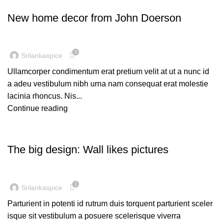
DECORATION
New home decor from John Doerson
0
Srilankaspice
Ullamcorper condimentum erat pretium velit at ut a nunc id
a adeu vestibulum nibh urna nam consequat erat molestie
lacinia rhoncus. Nis...
Continue reading
DESIGN TRENDS
The big design: Wall likes pictures
1
Srilankaspice
Parturient in potenti id rutrum duis torquent parturient sceler
isque sit vestibulum a posuere scelerisque viverra