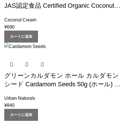
JAS認定食品 Certified Organic Coconut
Cream 砂糖無添加・ 無精製・無漂白・無
Coconut Cream
保存剤 (有機オーガニックココナッツク
¥
690
リーム) (スリランカ産）Urban Natural (6
カートに追加
個)
グリーンカルダモン ホール カルダモン
シード Cardamom Seeds 50g (ホール) イ
ンド産 cardamom (Urban Natural) (スパイ
Urban Naturals
ス 香辛料)
¥
840
カートに追加