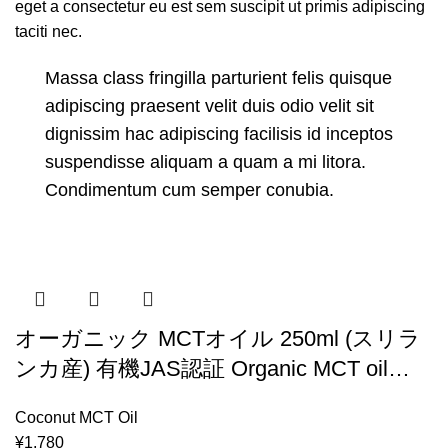
eget a consectetur eu est sem suscipit ut primis adipiscing
taciti nec.
Massa class fringilla parturient felis quisque
adipiscing praesent velit duis odio velit sit
dignissim hac adipiscing facilisis id inceptos
suspendisse aliquam a quam a mi litora.
Condimentum cum semper conubia.
オーガニック MCTオイル 250ml (スリラ
ンカ産) 有機JAS認証 Organic MCT oil
(250ml ×1本) ココナッツ由来 (Urban
Coconut MCT Oil
Natural) 賞味期限2026年2月25日以降保証
¥
1,780