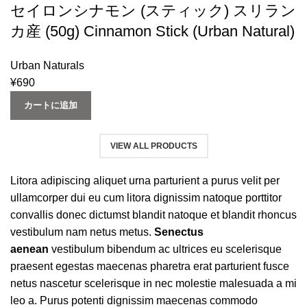
セイロンシナモン (スティック) スリラン
カ産 (50g) Cinnamon Stick (Urban Natural)
Urban Naturals
¥
690
カートに追加
VIEW ALL PRODUCTS
Litora adipiscing aliquet urna parturient a purus velit per
ullamcorper dui eu cum litora dignissim natoque porttitor
convallis donec dictumst blandit natoque et blandit rhoncus
vestibulum nam netus metus.
Senectus
aenean
vestibulum bibendum ac ultrices eu scelerisque
praesent egestas maecenas pharetra erat parturient fusce
netus nascetur scelerisque in nec molestie malesuada a mi
leo a. Purus potenti dignissim maecenas commodo