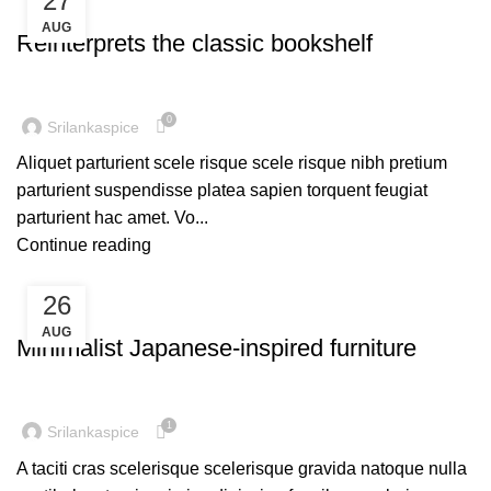
27
DESIGN TRENDS
AUG
Reinterprets the classic bookshelf
0
Srilankaspice
Aliquet parturient scele risque scele risque nibh pretium
parturient suspendisse platea sapien torquent feugiat
parturient hac amet. Vo...
Continue reading
26
INSPIRATION
AUG
Minimalist Japanese-inspired furniture
1
Srilankaspice
A taciti cras scelerisque scelerisque gravida natoque nulla