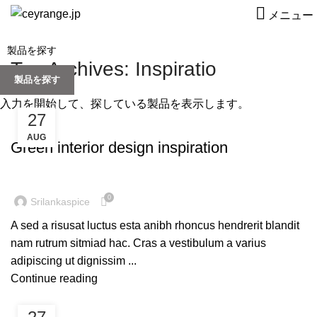
メニュー
Tag Archives: Inspiratio
製品を探す
入力を開始して、探している製品を表示します。
27
INSPIRATION
AUG
Green interior design inspiration
0
Srilankaspice
A sed a risusat luctus esta anibh rhoncus hendrerit blandit
nam rutrum sitmiad hac. Cras a vestibulum a varius
adipiscing ut dignissim ...
Continue reading