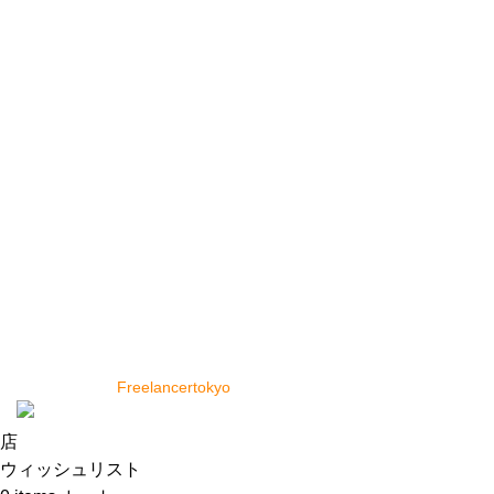
パーフード Red Lentil レッドレンティル
Masoor Dal マスールダール 豆 業務用
¥
990
便利なリンク
トップページ
店
私たちに関しては
お問い合わせ
Copyright © 2024 Cey Range International. Design and
Developed by
Freelancertokyo
店
ウィッシュリスト