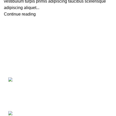
vestibulum turpis primis adipiscing faucibus scelerisque
adipiscing aliquet...
Continue reading
一切の添加物、化学材料を使用していません。コールドプ
レス製法で作られ、有機認証を受けた大変貴重なオイルで
す。
最近の製品
ひよこ豆 (1kg ×1袋) ガルバンゾー カナダ産
スーパーフードGarbanzo Beans chickpea
(1kg)
¥
1,090
–
¥
15,250
レンズ豆 赤 皮なし (1kg ×1袋) カナダ産 スー