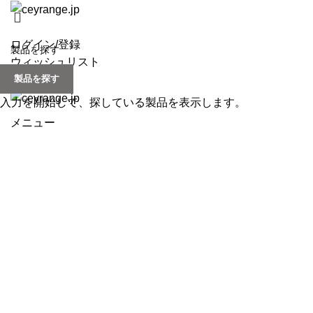
ログイン/登録
ウィッシュリスト
製品を探す
0
items
/
¥
0
入力を開始して、探している製品を表示します。
メニュー
Click to enlarge