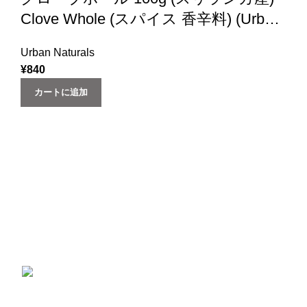
Clove Whole (スパイス 香辛料) (Urban
Natural)
Urban Naturals
¥
840
カートに追加
一切の添加物、化学材料を使用していません。コールドプ
レス製法で作られ、有機認証を受けた大変貴重なオイルで
す。
最近の製品
ひよこ豆 (1kg ×1袋) ガルバンゾー カナダ産
スーパーフードGarbanzo Beans chickpea
(1kg)