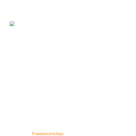
¥
1,090
–
¥
15,250
レンズ豆 赤 皮なし (1kg ×1袋) カナダ産 スー
パーフード Red Lentil レッドレンティル
Masoor Dal マスールダール 豆 業務用
¥
990
便利なリンク
トップページ
店
私たちに関しては
お問い合わせ
Copyright © 2024 Cey Range International. Design and
Developed by
Freelancertokyo