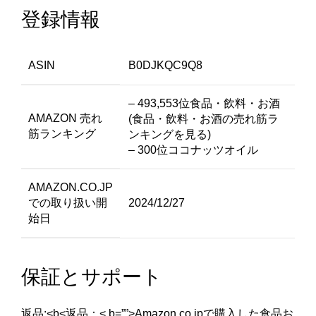
登録情報
ASIN
B0DJKQC9Q8
– 493,553位食品・飲料・お酒
AMAZON 売れ
(食品・飲料・お酒の売れ筋ラ
筋ランキング
ンキングを見る)
– 300位ココナッツオイル
AMAZON.CO.JP
での取り扱い開
2024/12/27
始日
保証とサポート
返品:<b<返品：< b=””>Amazon.co.jpで購入した食品お