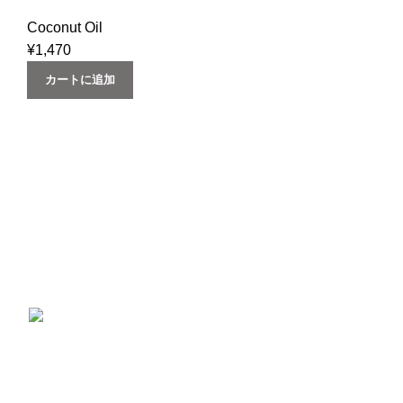
トラバージン) (スリランカ産） Urban
Coconut Oil
Natural
¥
1,470
カートに追加
一切の添加物、化学材料を使用していません。コールドプ
レス製法で作られ、有機認証を受けた大変貴重なオイルで
す。
最近の製品
ひよこ豆 (1kg ×1袋) ガルバンゾー カナダ産
スーパーフードGarbanzo Beans chickpea
(1kg)
¥
1,090
–
¥
15,250