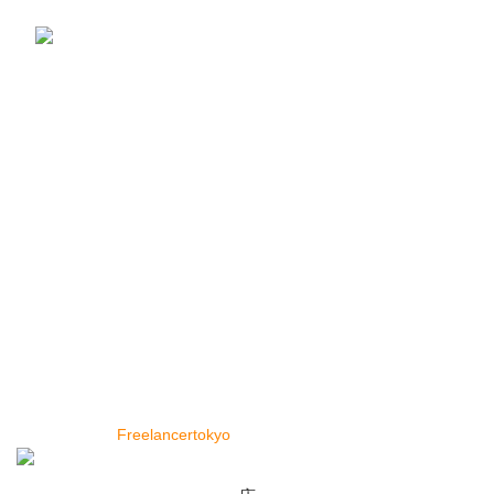
レンズ豆 赤 皮なし (1kg ×1袋) カナダ産 スー
パーフード Red Lentil レッドレンティル
Masoor Dal マスールダール 豆 業務用
¥
990
便利なリンク
トップページ
店
私たちに関しては
お問い合わせ
Copyright © 2024 Cey Range International. Design and
Developed by
Freelancertokyo