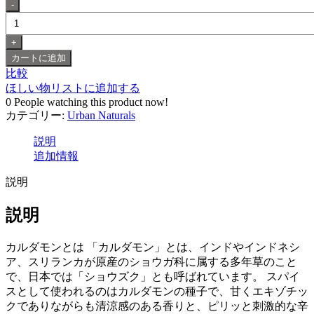
グ
リ
ー
ン
カートに追加
カ
比較
ル
ほしい物リストに追加する
ダ
0
People watching this product now!
モ
カテゴリー:
Urban Naturals
ン
ホ
説明
ー
追加情報
ル
カ
説明
ル
ダ
説明
モ
ン
カルダモンとは 「カルダモン」とは、インドやインドネシ
シ
ア、スリランカが原産のショウガ科に属する多年草のこと
ー
で、日本では「ショウズク」とも呼ばれています。 スパイ
ド
スとして使われるのはカルダモンの種子で、甘くエキゾチッ
Cardamom
クでありながらも清涼感のある香りと、ピリッと刺激的な辛
Seeds