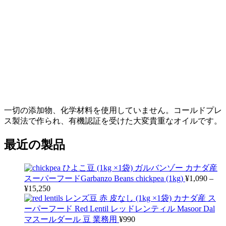
一切の添加物、化学材料を使用していません。コールドプレ
ス製法で作られ、有機認証を受けた大変貴重なオイルです。
最近の製品
ひよこ豆 (1kg ×1袋) ガルバンゾー カナダ産
スーパーフードGarbanzo Beans chickpea (1kg)
¥
1,090
–
¥
15,250
レンズ豆 赤 皮なし (1kg ×1袋) カナダ産 ス
ーパーフード Red Lentil レッドレンティル Masoor Dal
マスールダール 豆 業務用
¥
990