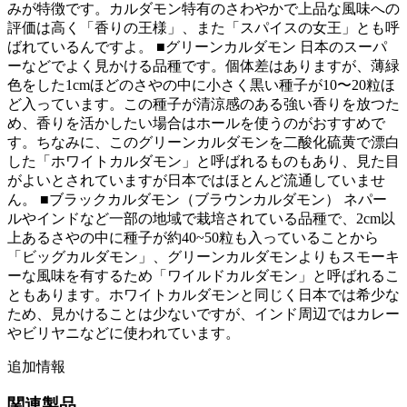
みが特徴です。カルダモン特有のさわやかで上品な風味への
50g
評価は高く「香りの王様」、また「スパイスの女王」とも呼
(ホ
ばれているんですよ。 ■グリーンカルダモン 日本のスーパ
ー
ーなどでよく見かける品種です。個体差はありますが、薄緑
ル)
色をした1cmほどのさやの中に小さく黒い種子が10〜20粒ほ
イ
ど入っています。この種子が清涼感のある強い香りを放つた
ン
め、香りを活かしたい場合はホールを使うのがおすすめで
ド
す。ちなみに、このグリーンカルダモンを二酸化硫黄で漂白
産
cardamom
した「ホワイトカルダモン」と呼ばれるものもあり、見た目
(Urban
がよいとされていますが日本ではほとんど流通していませ
Natural)
ん。 ■ブラックカルダモン（ブラウンカルダモン） ネパー
(ス
ルやインドなど一部の地域で栽培されている品種で、2cm以
パ
上あるさやの中に種子が約40~50粒も入っていることから
イ
「ビッグカルダモン」、グリーンカルダモンよりもスモーキ
ス
ーな風味を有するため「ワイルドカルダモン」と呼ばれるこ
香
ともあります。ホワイトカルダモンと同じく日本では希少な
辛
ため、見かけることは少ないですが、インド周辺ではカレー
料)
やビリヤニなどに使われています。
quantity
追加情報
関連製品