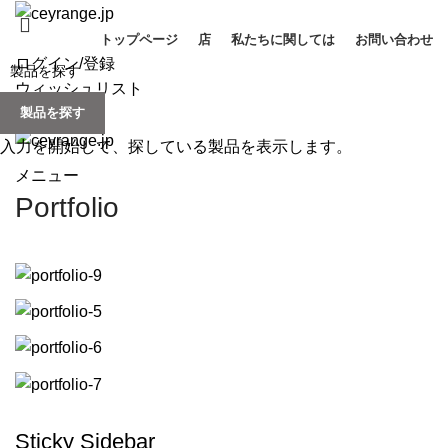
トップページ
店
私たちに関しては
お問い合わせ
ログイン/登録
ウィッシュリスト
製品を探す
0
items
/
¥
0
入力を開始して、探している製品を表示します。
メニュー
Portfolio
Sticky Sidebar