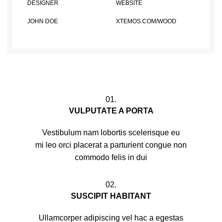
DESIGNER
WEBSITE
JOHN DOE
XTEMOS.COM/WOOD
01.
VULPUTATE A PORTA
Vestibulum nam lobortis scelerisque eu
mi leo orci placerat a parturient congue non
commodo felis in dui
02.
SUSCIPIT HABITANT
Ullamcorper adipiscing vel hac a egestas